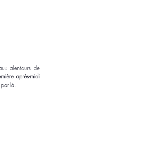
ux alentours de 
emière après-midi
par-là.