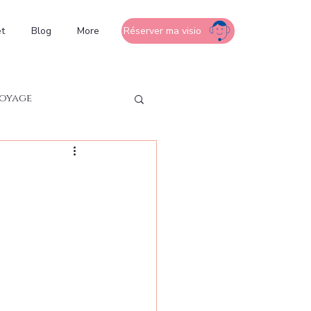
t
Blog
More
Réserver ma visio
voyage
e