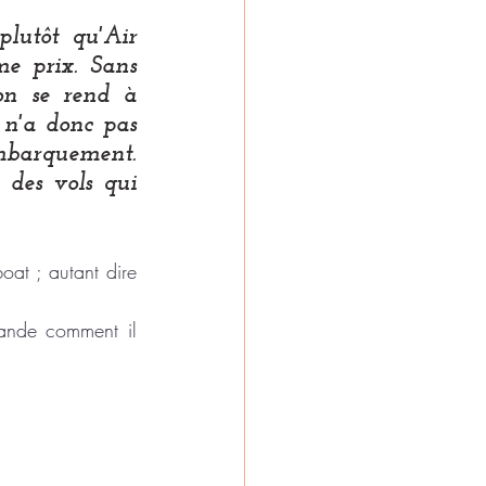
lutôt qu'Air 
e prix. Sans 
on se rend à 
 n'a donc pas 
mbarquement. 
Nous sommes plutôt satisfaits du service de Malindo Air, avec des vols qui 
at ; autant dire 
mande comment il 