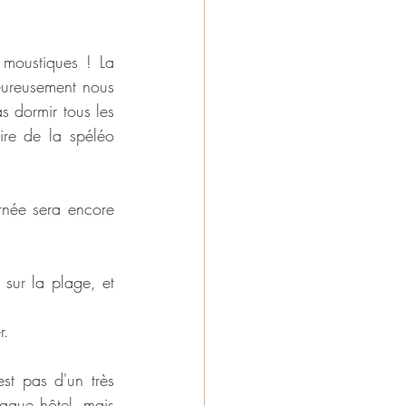
moustiques ! La 
eureusement nous 
 dormir tous les 
ire de la spéléo 
rnée sera encore 
sur la plage, et 
r. 
est pas d'un très 
aque hôtel, mais 