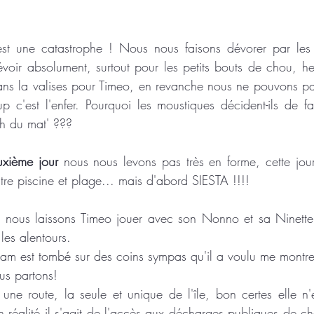
est une catastrophe ! Nous nous faisons dévorer par les 
évoir absolument, surtout pour les petits bouts de chou, h
ans la valises pour Timeo, en revanche nous ne pouvons pas
 c'est l'enfer. Pourquoi les moustiques décident-ils de fa
 h du mat' ???
uxième jour 
nous nous levons pas très en forme, cette jou
ntre piscine et plage... mais d'abord SIESTA !!!!
, nous laissons Timeo jouer avec son Nonno et sa Ninette 
les alentours. 
Dam est tombé sur des coins sympas qu'il a voulu me montre
us partons!
a une route, la seule et unique de l'île, bon certes elle n'
n réalité il s'agit de l'accès aux décharges publiques de ch