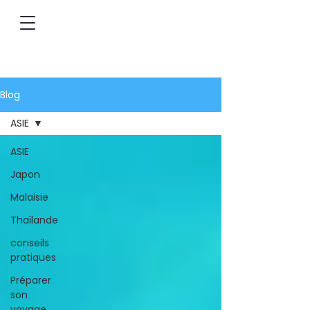
Blog
ASIE
ASIE
Japon
Malaisie
Thaïlande
conseils
pratiques
Préparer
son
voyage