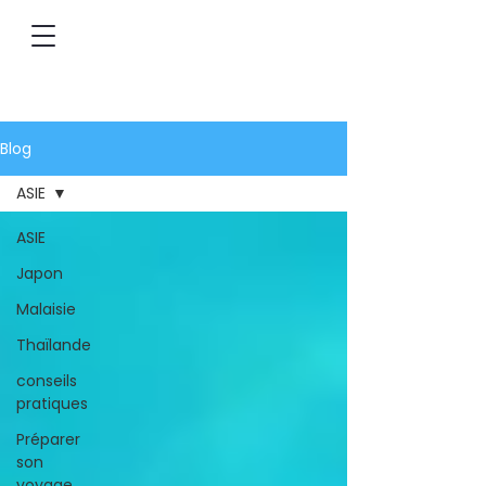
Blog
ASIE
ASIE
Japon
Malaisie
Thaïlande
conseils
pratiques
Préparer
son
voyage