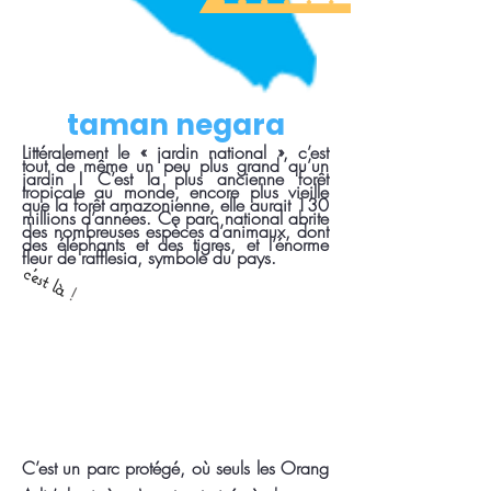
taman negara
Littéralement le « jardin national », c’est
tout de même un peu plus grand qu’un
jardin ! C’est la plus ancienne forêt
tropicale au monde, encore plus vieille
que la forêt amazonienne, elle aurait 130
millions d’années. Ce parc national abrite
des nombreuses espèces d’animaux, dont
des éléphants et des tigres, et l’énorme
fleur de rafflesia, symbole du pays.
c'est là
!
C’est un parc protégé, où seuls les Orang