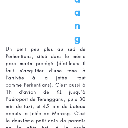
a
n
g
Un petit peu plus au sud de
Perhentians, situé dans le même
parc marin protégé (d’ailleurs il
faut s’acquitter d’une taxe à
l’arrivée à la jetée, tout
comme Perhentians). C’est aussi à
1h d’avion de KL jusqu'à
l'aéroport de Terengganu, puis 30
min de taxi, et 45 min de bateau
depuis la jetée de Marang. C’est
le deuxième petit coin de paradis
de la côte Est, à la seule