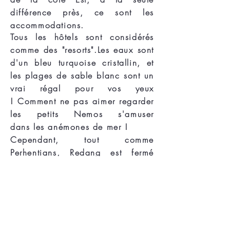
différence près, ce sont les
accommodations.
Tous les hôtels sont considérés
comme des "resorts".
Les eaux sont
d'un bleu turquoise cristallin, et
les plages de sable blanc sont un
vrai régal pour vos yeux
! Comment ne pas aimer regarder
les petits Nemos s'amuser
dans les anémones de mer !
Cependant, tout comme
Perhentians, Redang est fermé
d’octobre à mars.
Vous avez la possibilité
d'organiser avec votre
hébergement un transfert, pour
rejoindre Perhentians par la mer.