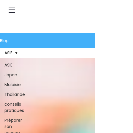
Blog
ASIE
ASIE
Japon
Malaisie
Thaïlande
conseils
pratiques
Préparer
son
voyage